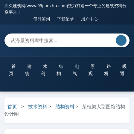
久久建筑网(www.99jianzhu.com)致力打造一个专业的建筑资料分
享平台！
每日签到
下载记录
用户中心
首
建
水
结
电
景
路
暖
页
筑
利
构
气
观
桥
通
首页
>
技术资料
>
结构资料
>
某框架大型图馆结构
设计图