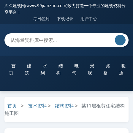
久久建筑网(www.99jianzhu.com)致力打造一个专业的建筑资料分
享平台！
每日签到
下载记录
用户中心
首
建
水
结
电
景
路
暖
页
筑
利
构
气
观
桥
通
首页
>
技术资料
>
结构资料
>
某11层框剪住宅结构
施工图