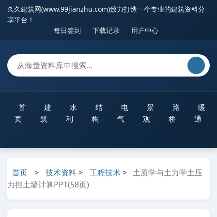
久久建筑网(www.99jianzhu.com)致力打造一个专业的建筑资料分
享平台！
每日签到
下载记录
用户中心
首
建
水
结
电
景
路
暖
页
筑
利
构
气
观
桥
通
首页
>
技术资料
>
工程技术
>
土质学与土力学土压
力挡土墙计算PPT(58页)