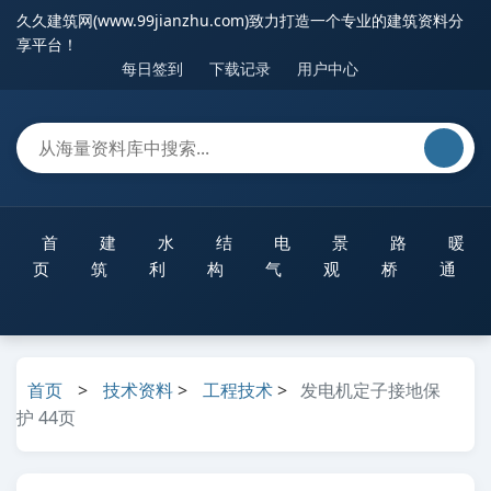
久久建筑网(www.99jianzhu.com)致力打造一个专业的建筑资料分
享平台！
每日签到
下载记录
用户中心
首
建
水
结
电
景
路
暖
页
筑
利
构
气
观
桥
通
首页
>
技术资料
>
工程技术
>
发电机定子接地保
护 44页