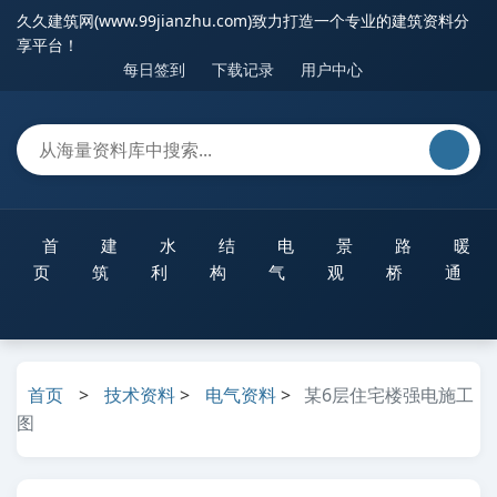
久久建筑网(www.99jianzhu.com)致力打造一个专业的建筑资料分
享平台！
每日签到
下载记录
用户中心
首
建
水
结
电
景
路
暖
页
筑
利
构
气
观
桥
通
首页
>
技术资料
>
电气资料
>
某6层住宅楼强电施工
图