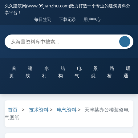
久久建筑网(www.99jianzhu.com)致力打造一个专业的建筑资料分
享平台！
每日签到
下载记录
用户中心
首
建
水
结
电
景
路
暖
页
筑
利
构
气
观
桥
通
首页
>
技术资料
>
电气资料
>
天津某办公楼装修电
气图纸