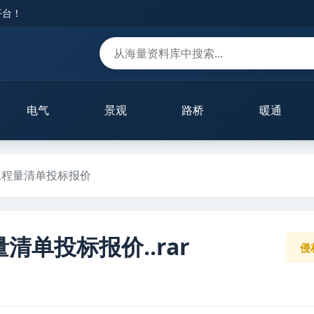
平台！
m
电气
景观
路桥
暖通
工程量清单投标报价
单投标报价..rar
侵