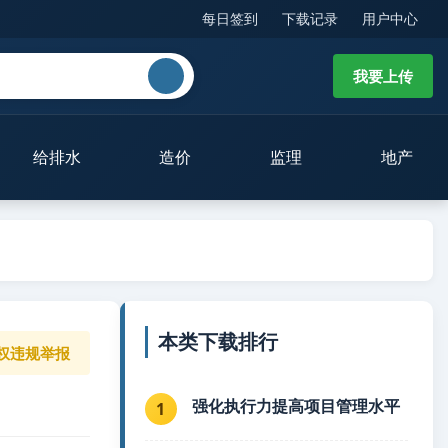
每日签到
下载记录
用户中心
我要上传
给排水
造价
监理
地产
本类下载排行
权违规举报
强化执行力提高项目管理水平
1