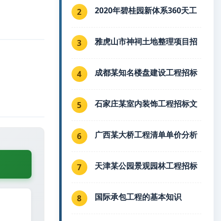
2020年碧桂园新体系360天工
2
雅虎山市神祠土地整理项目招
3
成都某知名楼盘建设工程招标
4
石家庄某室内装饰工程招标文
5
广西某大桥工程清单单价分析
6
天津某公园景观园林工程招标
7
国际承包工程的基本知识
8