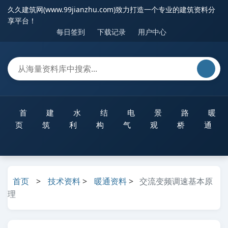
久久建筑网(www.99jianzhu.com)致力打造一个专业的建筑资料分
享平台！
每日签到
下载记录
用户中心
首
建
水
结
电
景
路
暖
页
筑
利
构
气
观
桥
通
首页
>
技术资料
>
暖通资料
>
交流变频调速基本原
理